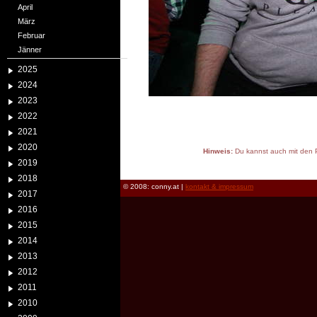
April
März
Februar
Jänner
2025
2024
2023
2022
2021
2020
Hinweis:
Du kannst auch mit den P
2019
reload
2018
© 2008: conny.at |
kontakt & impressum
2017
2016
2015
2014
2013
2012
2011
2010