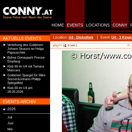
HOME
EVENTS
LOCATIONS
CONNY
Location:
U4 - Diskothek
Event:
U4 - 3 Kin
AKTUELLE EVENTS
Verleihung des Goldenen
<-
play>>
(
4
sek.)
Johann Strauss an Helga
Papouschek
Bühne Donaupark Presse-
Empfang
Klub 66 im U4 mit Tamara
Mascara
Goldenen Spargel für Mike
Süsser&Johann-Philipp
Spiegelfeld
Klub 66 im U4 am
28.05.2026
EVENTS-ARCHIV
2026
Juli
Juni
Mai