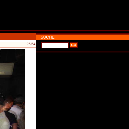
SUCHE
25
/64