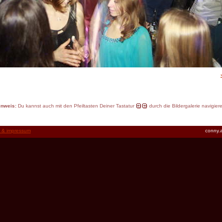
inweis:
Du kannst auch mit den Pfeiltasten Deiner Tastatur
durch die Bildergalerie navigier
t & impressum
conny.a