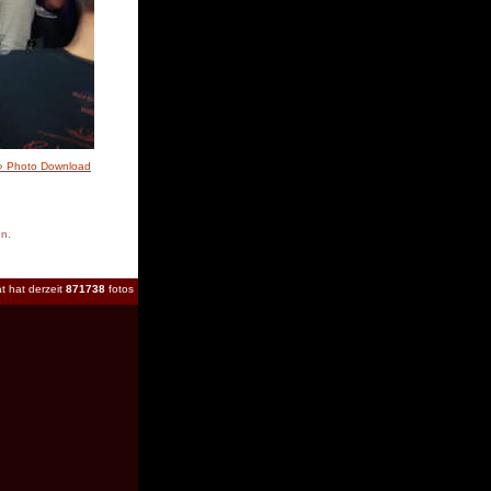
» Photo Download
en.
t hat derzeit
871738
fotos