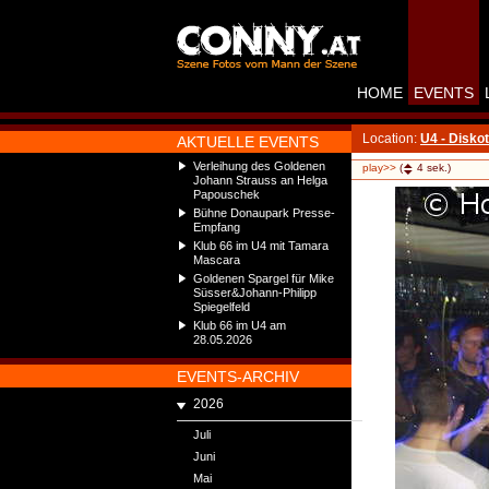
HOME
EVENTS
Location:
U4 - Disko
AKTUELLE EVENTS
Verleihung des Goldenen
play>>
(
4
sek.)
Johann Strauss an Helga
Papouschek
Bühne Donaupark Presse-
Empfang
Klub 66 im U4 mit Tamara
Mascara
Goldenen Spargel für Mike
Süsser&Johann-Philipp
Spiegelfeld
Klub 66 im U4 am
28.05.2026
EVENTS-ARCHIV
2026
Juli
Juni
Mai