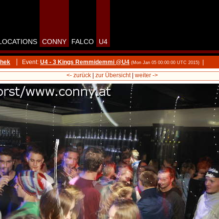
LOCATIONS
CONNY
FALCO
U4
thek
Event:
U4 - 3 Kings Remmidemmi @U4
|
(Mon Jan 05 00:00:00 UTC 2015)
<- zurück
|
zur Übersicht
|
weiter ->