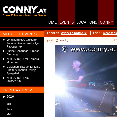
HOME
EVENTS
LOCATIONS
CONNY
Location:
Wiener Stadthalle
Event:
Anastaci
AKTUELLE EVENTS
Verleihung des Goldenen
<-
play>>
(
4
sek.)
Johann Strauss an Helga
Papouschek
Bühne Donaupark Presse-
Empfang
Klub 66 im U4 mit Tamara
Mascara
Goldenen Spargel für Mike
Süsser&Johann-Philipp
Spiegelfeld
Klub 66 im U4 am
28.05.2026
EVENTS-ARCHIV
2026
Juli
Juni
Mai