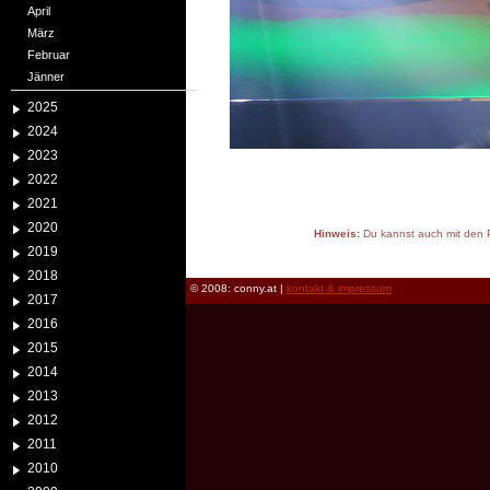
April
März
Februar
Jänner
2025
2024
2023
2022
2021
2020
Hinweis:
Du kannst auch mit den P
2019
reload
2018
© 2008: conny.at |
kontakt & impressum
2017
2016
2015
2014
2013
2012
2011
2010