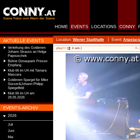
HOME
EVENTS
LOCATIONS
CONNY
Location:
Wiener Stadthalle
Event:
Anastaci
AKTUELLE EVENTS
Verleihung des Goldenen
<-
play>>
(
4
sek.)
Johann Strauss an Helga
Papouschek
Bühne Donaupark Presse-
Empfang
Klub 66 im U4 mit Tamara
Mascara
Goldenen Spargel für Mike
Süsser&Johann-Philipp
Spiegelfeld
Klub 66 im U4 am
28.05.2026
EVENTS-ARCHIV
2026
Juli
Juni
Mai