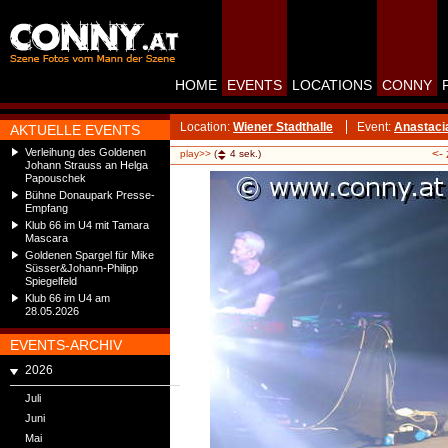
HOME
EVENTS
LOCATIONS
CONNY
Location:
Wiener Stadthalle
Event:
Anastaci
AKTUELLE EVENTS
Verleihung des Goldenen
<-
play>>
(
4
sek.)
Johann Strauss an Helga
Papouschek
Bühne Donaupark Presse-
Empfang
Klub 66 im U4 mit Tamara
Mascara
Goldenen Spargel für Mike
Süsser&Johann-Philipp
Spiegelfeld
Klub 66 im U4 am
28.05.2026
EVENTS-ARCHIV
2026
Juli
Juni
Mai