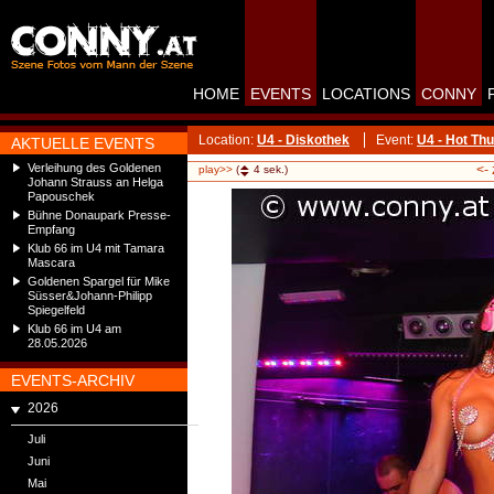
HOME
EVENTS
LOCATIONS
CONNY
Location:
U4 - Diskothek
Event:
U4 - Hot Th
AKTUELLE EVENTS
Verleihung des Goldenen
<-
play>>
(
4
sek.)
Johann Strauss an Helga
Papouschek
Bühne Donaupark Presse-
Empfang
Klub 66 im U4 mit Tamara
Mascara
Goldenen Spargel für Mike
Süsser&Johann-Philipp
Spiegelfeld
Klub 66 im U4 am
28.05.2026
EVENTS-ARCHIV
2026
Juli
Juni
Mai