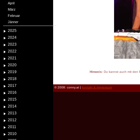
April
März
Februar
Jänner
2025
2024
2023
2022
2021
2020
2019
Hinweis:
Du kannst auch mit den P
reload
2018
2017
© 2008: conny.at |
kontakt & impressum
2016
2015
2014
2013
2012
2011
2010