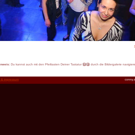
inweis:
Du kannst auch mit den Pfeiltasten Deiner Tastatur
durch die Bildergalerie navigier
t & impressum
conny.a