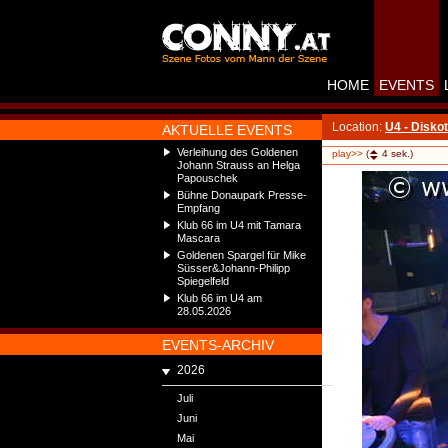
HOME
EVENTS
Location:
U4 - Disko
AKTUELLE EVENTS
Verleihung des Goldenen
play>>
(
4
sek.)
Johann Strauss an Helga
Papouschek
Bühne Donaupark Presse-
Empfang
Klub 66 im U4 mit Tamara
Mascara
Goldenen Spargel für Mike
Süsser&Johann-Philipp
Spiegelfeld
Klub 66 im U4 am
28.05.2026
EVENTS-ARCHIV
2026
Juli
Juni
Mai