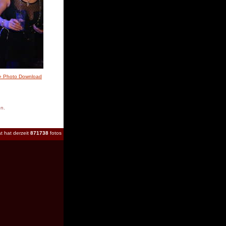
» Photo Download
en.
t hat derzeit
871738
fotos