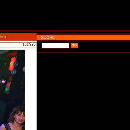
|
SUCHE
2015)
161
/290