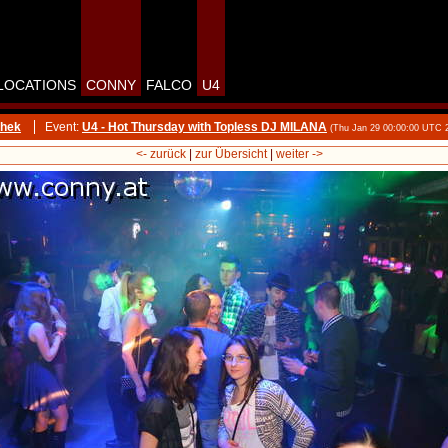
LOCATIONS
CONNY
FALCO
U4
thek
Event:
U4 - Hot Thursday with Topless DJ MILANA
(Thu Jan 29 00:00:00 UTC 
<- zurück
|
zur Übersicht
|
weiter ->