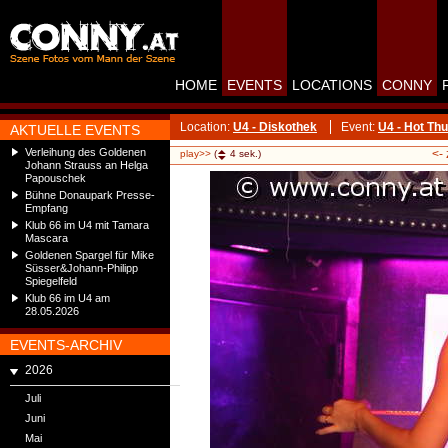
HOME
EVENTS
LOCATIONS
CONNY
Location:
U4 - Diskothek
Event:
U4 - Hot Th
AKTUELLE EVENTS
Verleihung des Goldenen
<-
play>>
(
4
sek.)
Johann Strauss an Helga
Papouschek
Bühne Donaupark Presse-
Empfang
Klub 66 im U4 mit Tamara
Mascara
Goldenen Spargel für Mike
Süsser&Johann-Philipp
Spiegelfeld
Klub 66 im U4 am
28.05.2026
EVENTS-ARCHIV
2026
Juli
Juni
Mai