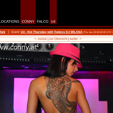
LOCATIONS
CONNY
FALCO
U4
thek
Event:
U4 - Hot Thursday with Topless DJ MILANA
(Thu Jan 29 00:00:00 UTC 
<- zurück
|
zur Übersicht
|
weiter ->