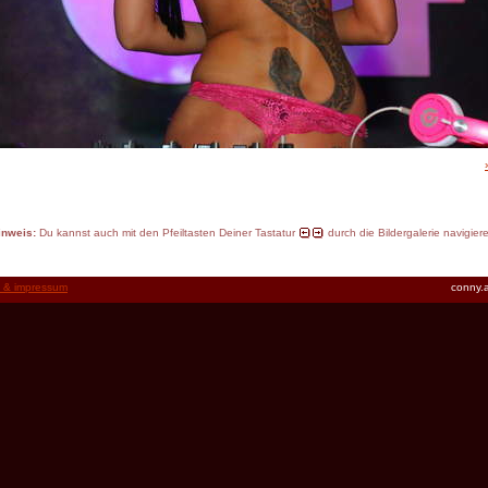
inweis:
Du kannst auch mit den Pfeiltasten Deiner Tastatur
durch die Bildergalerie navigier
t & impressum
conny.a