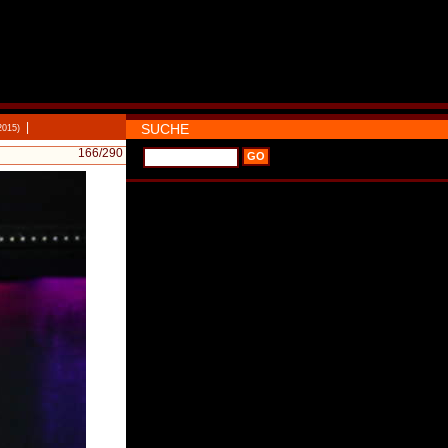
|
SUCHE
2015)
166
/290