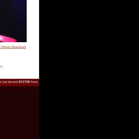
» Photo Download
en.
t hat derzeit
871738
fotos