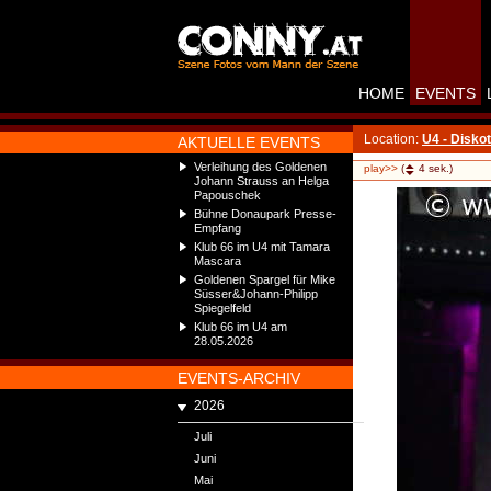
HOME
EVENTS
Location:
U4 - Disko
AKTUELLE EVENTS
Verleihung des Goldenen
play>>
(
4
sek.)
Johann Strauss an Helga
Papouschek
Bühne Donaupark Presse-
Empfang
Klub 66 im U4 mit Tamara
Mascara
Goldenen Spargel für Mike
Süsser&Johann-Philipp
Spiegelfeld
Klub 66 im U4 am
28.05.2026
EVENTS-ARCHIV
2026
Juli
Juni
Mai