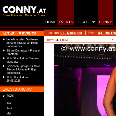
HOME
EVENTS
LOCATIONS
CONNY
Location:
U4 - Diskothek
Event:
U4 - Hot Th
AKTUELLE EVENTS
Verleihung des Goldenen
<-
play>>
(
4
sek.)
Johann Strauss an Helga
Papouschek
Bühne Donaupark Presse-
Empfang
Klub 66 im U4 mit Tamara
Mascara
Goldenen Spargel für Mike
Süsser&Johann-Philipp
Spiegelfeld
Klub 66 im U4 am
28.05.2026
EVENTS-ARCHIV
2026
Juli
Juni
Mai