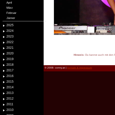
April
März
Februar
Jänner
2025
2024
2023
2022
2021
2020
Hinweis:
Du kannst auch mit den P
2019
reload
2018
© 2008: conny.at |
kontakt & impressum
2017
2016
2015
2014
2013
2012
2011
2010