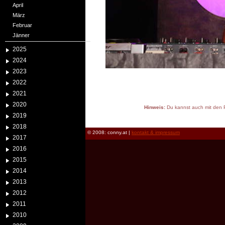
April
März
Februar
Jänner
2025
2024
2023
2022
2021
2020
Hinweis:
Du kannst auch mit den P
2019
reload
2018
© 2008: conny.at |
kontakt & impressum
2017
2016
2015
2014
2013
2012
2011
2010