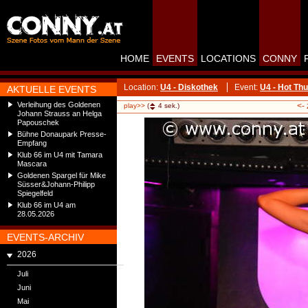
HOME
EVENTS
LOCATIONS
CONNY
Location:
U4 - Diskothek
Event:
U4 - Hot Th
AKTUELLE EVENTS
Verleihung des Goldenen
<-
play>>
(
4
sek.)
Johann Strauss an Helga
Papouschek
Bühne Donaupark Presse-
Empfang
Klub 66 im U4 mit Tamara
Mascara
Goldenen Spargel für Mike
Süsser&Johann-Philipp
Spiegelfeld
Klub 66 im U4 am
28.05.2026
EVENTS-ARCHIV
2026
Juli
Juni
Mai