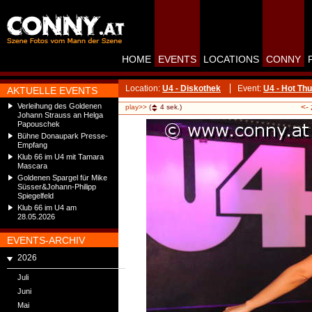
HOME
EVENTS
LOCATIONS
CONNY
Location:
U4 - Diskothek
Event:
U4 - Hot Th
AKTUELLE EVENTS
Verleihung des Goldenen
<-
play>>
(
4
sek.)
Johann Strauss an Helga
Papouschek
Bühne Donaupark Presse-
Empfang
Klub 66 im U4 mit Tamara
Mascara
Goldenen Spargel für Mike
Süsser&Johann-Philipp
Spiegelfeld
Klub 66 im U4 am
28.05.2026
EVENTS-ARCHIV
2026
Juli
Juni
Mai