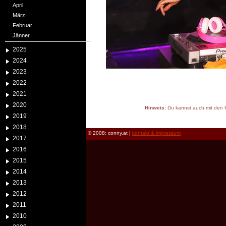
April
März
Februar
Jänner
2025
2024
2023
2022
2021
2020
Hinweis:
Du kannst auch mit den P
2019
reload
2018
© 2008: conny.at |
kontakt & impressum
2017
2016
2015
2014
2013
2012
2011
2010