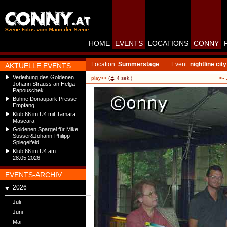
HOME
EVENTS
LOCATIONS
CONNY
Location:
Summerstage
Event:
nightline cit
AKTUELLE EVENTS
Verleihung des Goldenen
<-
play>>
(
4
sek.)
Johann Strauss an Helga
Papouschek
Bühne Donaupark Presse-
Empfang
Klub 66 im U4 mit Tamara
Mascara
Goldenen Spargel für Mike
Süsser&Johann-Philipp
Spiegelfeld
Klub 66 im U4 am
28.05.2026
EVENTS-ARCHIV
2026
Juli
Juni
Mai