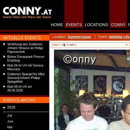
HOME
EVENTS
LOCATIONS
CONNY
Location:
Summerstage
Event:
nightline cit
AKTUELLE EVENTS
Verleihung des Goldenen
<-
play>>
(
4
sek.)
Johann Strauss an Helga
Papouschek
Bühne Donaupark Presse-
Empfang
Klub 66 im U4 mit Tamara
Mascara
Goldenen Spargel für Mike
Süsser&Johann-Philipp
Spiegelfeld
Klub 66 im U4 am
28.05.2026
EVENTS-ARCHIV
2026
Juli
Juni
Mai