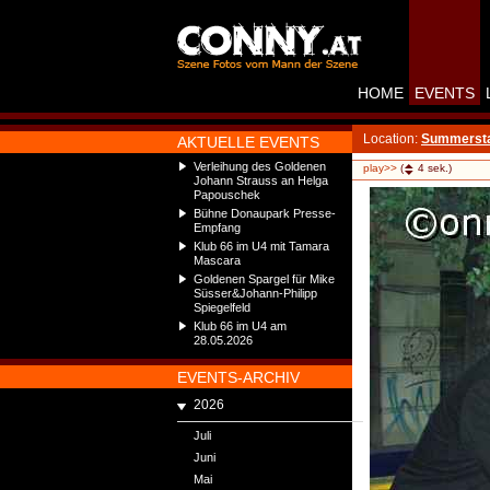
HOME
EVENTS
Location:
Summerst
AKTUELLE EVENTS
Verleihung des Goldenen
play>>
(
4
sek.)
Johann Strauss an Helga
Papouschek
Bühne Donaupark Presse-
Empfang
Klub 66 im U4 mit Tamara
Mascara
Goldenen Spargel für Mike
Süsser&Johann-Philipp
Spiegelfeld
Klub 66 im U4 am
28.05.2026
EVENTS-ARCHIV
2026
Juli
Juni
Mai