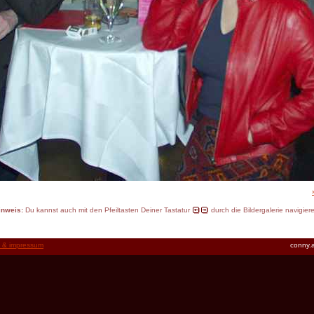
inweis:
Du kannst auch mit den Pfeiltasten Deiner Tastatur
durch die Bildergalerie navigier
t & impressum
conny.a