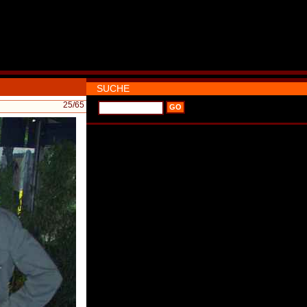
SUCHE
25
/65