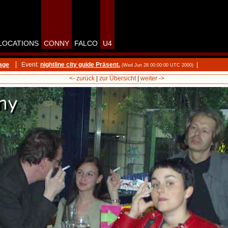
LOCATIONS
CONNY
FALCO
U4
age
Event:
nightline city guide Präsent.
|
(Wed Jun 28 00:00:00 UTC 2000)
<- zurück
|
zur Übersicht
|
weiter ->