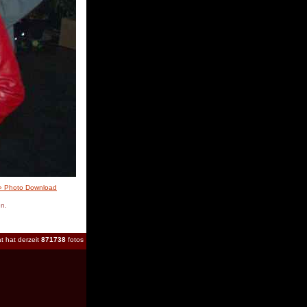
» Photo Download
en.
t hat derzeit
871738
fotos