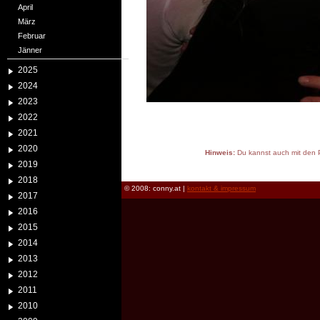
April
März
Februar
Jänner
2025
2024
2023
2022
2021
2020
Hinweis:
Du kannst auch mit den P
2019
reload
2018
© 2008: conny.at |
kontakt & impressum
2017
2016
2015
2014
2013
2012
2011
2010