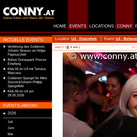
HOME
EVENTS
LOCATIONS
CONNY
Location:
U4 - Diskothek
Event:
U4 - Behave
AKTUELLE EVENTS
Verleihung des Goldenen
<-
play>>
(
4
sek.)
Johann Strauss an Helga
Papouschek
Bühne Donaupark Presse-
Empfang
Klub 66 im U4 mit Tamara
Mascara
Goldenen Spargel für Mike
Süsser&Johann-Philipp
Spiegelfeld
Klub 66 im U4 am
28.05.2026
EVENTS-ARCHIV
2026
Juli
Juni
Mai