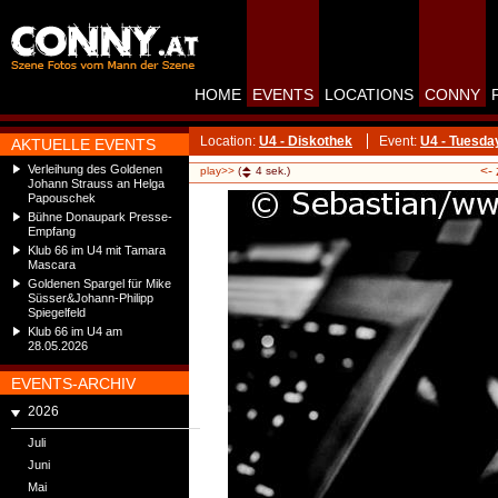
HOME
EVENTS
LOCATIONS
CONNY
Location:
U4 - Diskothek
Event:
U4 - Tuesda
AKTUELLE EVENTS
Verleihung des Goldenen
<-
play>>
(
4
sek.)
Johann Strauss an Helga
Papouschek
Bühne Donaupark Presse-
Empfang
Klub 66 im U4 mit Tamara
Mascara
Goldenen Spargel für Mike
Süsser&Johann-Philipp
Spiegelfeld
Klub 66 im U4 am
28.05.2026
EVENTS-ARCHIV
2026
Juli
Juni
Mai