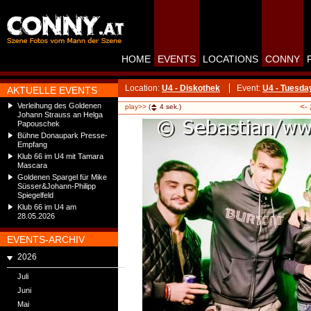
HOME
EVENTS
LOCATIONS
CONNY
Location:
U4 - Diskothek
Event:
U4 - Tuesda
AKTUELLE EVENTS
Verleihung des Goldenen
<-
play>>
(
4
sek.)
Johann Strauss an Helga
Papouschek
Bühne Donaupark Presse-
Empfang
Klub 66 im U4 mit Tamara
Mascara
Goldenen Spargel für Mike
Süsser&Johann-Philipp
Spiegelfeld
Klub 66 im U4 am
28.05.2026
EVENTS-ARCHIV
2026
Juli
Juni
Mai