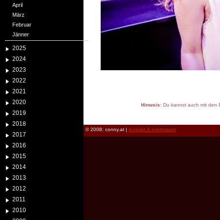
April
März
Februar
Jänner
2025
2024
2023
2022
2021
2020
Hinweis:
Du kannst auch mit den P
2019
reload
2018
© 2008: conny.at |
kontakt & impressum
2017
2016
2015
2014
2013
2012
2011
2010