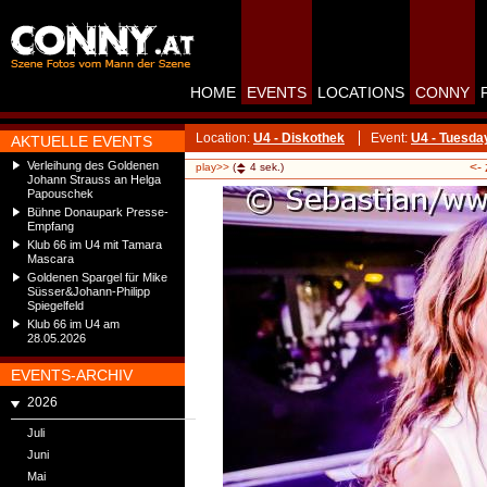
HOME
EVENTS
LOCATIONS
CONNY
Location:
U4 - Diskothek
Event:
U4 - Tuesda
AKTUELLE EVENTS
Verleihung des Goldenen
<-
play>>
(
4
sek.)
Johann Strauss an Helga
Papouschek
Bühne Donaupark Presse-
Empfang
Klub 66 im U4 mit Tamara
Mascara
Goldenen Spargel für Mike
Süsser&Johann-Philipp
Spiegelfeld
Klub 66 im U4 am
28.05.2026
EVENTS-ARCHIV
2026
Juli
Juni
Mai