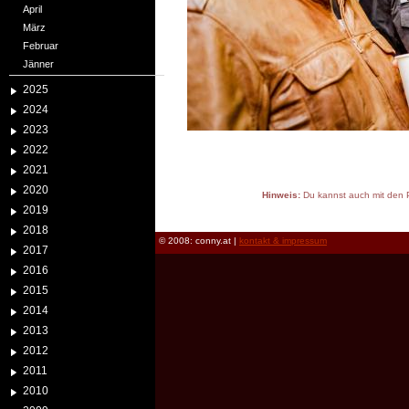
April
März
Februar
Jänner
2025
2024
2023
2022
2021
2020
Hinweis:
Du kannst auch mit den P
2019
reload
2018
© 2008: conny.at |
kontakt & impressum
2017
2016
2015
2014
2013
2012
2011
2010