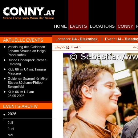
HOME
EVENTS
LOCATIONS
CONNY
Location:
U4 - Diskothek
Event:
U4 - Tuesda
AKTUELLE EVENTS
Verleihung des Goldenen
<-
play>>
(
4
sek.)
Johann Strauss an Helga
Papouschek
Bühne Donaupark Presse-
Empfang
Klub 66 im U4 mit Tamara
Mascara
Goldenen Spargel für Mike
Süsser&Johann-Philipp
Spiegelfeld
Klub 66 im U4 am
28.05.2026
EVENTS-ARCHIV
2026
Juli
Juni
Mai