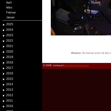
April
März
Februar
Jänner
2025
2024
2023
2022
2021
2020
Hinweis:
Du kannst auch mit den P
2019
reload
2018
© 2008: conny.at |
kontakt & impressum
2017
2016
2015
2014
2013
2012
2011
2010