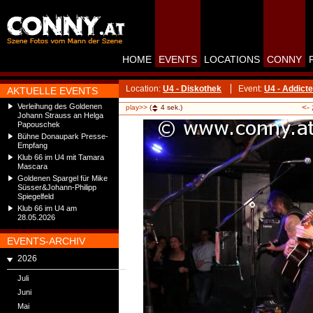
HOME
EVENTS
LOCATIONS
CONNY
Location:
U4 - Diskothek
Event:
U4 - Addicte
AKTUELLE EVENTS
Verleihung des Goldenen
<-
play>>
(
4
sek.)
Johann Strauss an Helga
Papouschek
Bühne Donaupark Presse-
Empfang
Klub 66 im U4 mit Tamara
Mascara
Goldenen Spargel für Mike
Süsser&Johann-Philipp
Spiegelfeld
Klub 66 im U4 am
28.05.2026
EVENTS-ARCHIV
2026
Juli
Juni
Mai