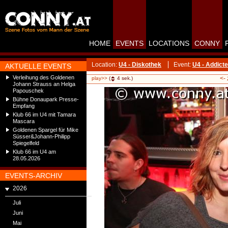
HOME
EVENTS
LOCATIONS
CONNY
Location:
U4 - Diskothek
Event:
U4 - Addict
AKTUELLE EVENTS
Verleihung des Goldenen
<-
play>>
(
4
sek.)
Johann Strauss an Helga
Papouschek
Bühne Donaupark Presse-
Empfang
Klub 66 im U4 mit Tamara
Mascara
Goldenen Spargel für Mike
Süsser&Johann-Philipp
Spiegelfeld
Klub 66 im U4 am
28.05.2026
EVENTS-ARCHIV
2026
Juli
Juni
Mai