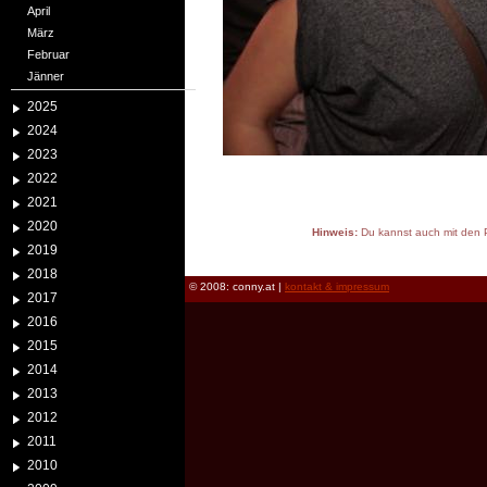
April
März
Februar
Jänner
2025
2024
2023
2022
2021
2020
Hinweis:
Du kannst auch mit den P
2019
reload
2018
© 2008: conny.at |
kontakt & impressum
2017
2016
2015
2014
2013
2012
2011
2010