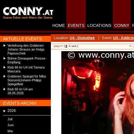
HOME
EVENTS
LOCATIONS
CONNY
Location:
U4 - Diskothek
Event:
U4 - Addict
AKTUELLE EVENTS
Verleihung des Goldenen
<-
play>>
(
4
sek.)
Johann Strauss an Helga
Papouschek
Bühne Donaupark Presse-
Empfang
Klub 66 im U4 mit Tamara
Mascara
Goldenen Spargel für Mike
Süsser&Johann-Philipp
Spiegelfeld
Klub 66 im U4 am
28.05.2026
EVENTS-ARCHIV
2026
Juli
Juni
Mai