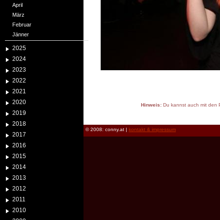
April
März
Februar
Jänner
2025
2024
2023
2022
2021
2020
Hinweis:
Du kannst auch mit den P
2019
reload
2018
© 2008: conny.at |
kontakt & impressum
2017
2016
2015
2014
2013
2012
2011
2010