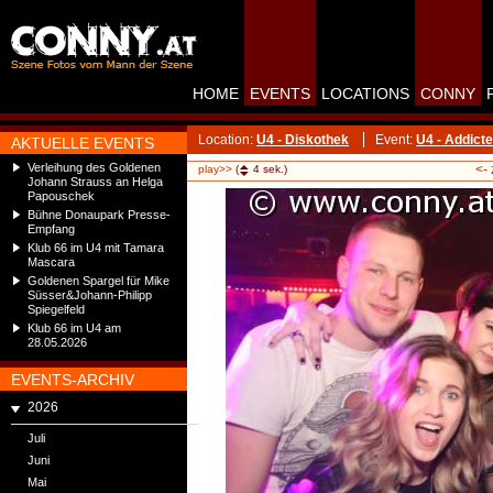
HOME
EVENTS
LOCATIONS
CONNY
Location:
U4 - Diskothek
Event:
U4 - Addict
AKTUELLE EVENTS
Verleihung des Goldenen
<-
play>>
(
4
sek.)
Johann Strauss an Helga
Papouschek
Bühne Donaupark Presse-
Empfang
Klub 66 im U4 mit Tamara
Mascara
Goldenen Spargel für Mike
Süsser&Johann-Philipp
Spiegelfeld
Klub 66 im U4 am
28.05.2026
EVENTS-ARCHIV
2026
Juli
Juni
Mai