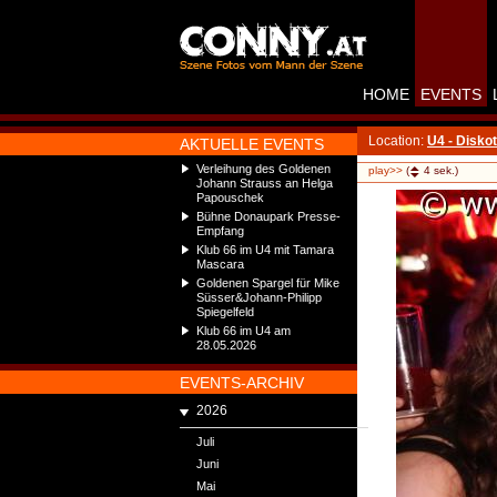
HOME
EVENTS
Location:
U4 - Disko
AKTUELLE EVENTS
Verleihung des Goldenen
play>>
(
4
sek.)
Johann Strauss an Helga
Papouschek
Bühne Donaupark Presse-
Empfang
Klub 66 im U4 mit Tamara
Mascara
Goldenen Spargel für Mike
Süsser&Johann-Philipp
Spiegelfeld
Klub 66 im U4 am
28.05.2026
EVENTS-ARCHIV
2026
Juli
Juni
Mai