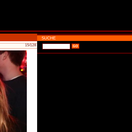
SUCHE
15
/128