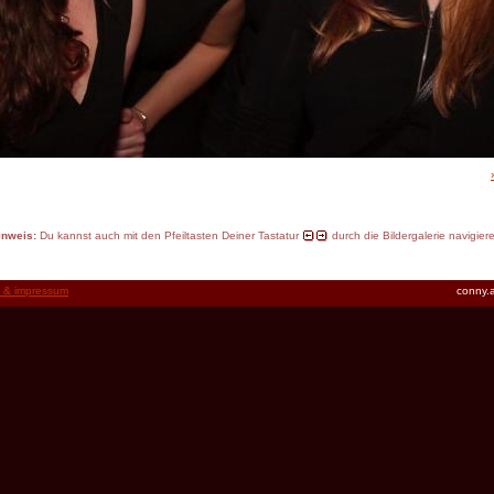
inweis:
Du kannst auch mit den Pfeiltasten Deiner Tastatur
durch die Bildergalerie navigier
t & impressum
conny.a