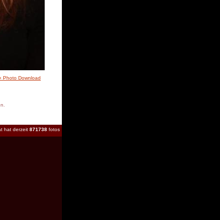
» Photo Download
en.
t hat derzeit
871738
fotos