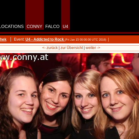
LOCATIONS
CONNY
FALCO
U4
thek
Event:
U4 - Addicted to Rock
|
(Fri Jan 15 00:00:00 UTC 2016)
<- zurück
|
zur Übersicht
|
weiter ->