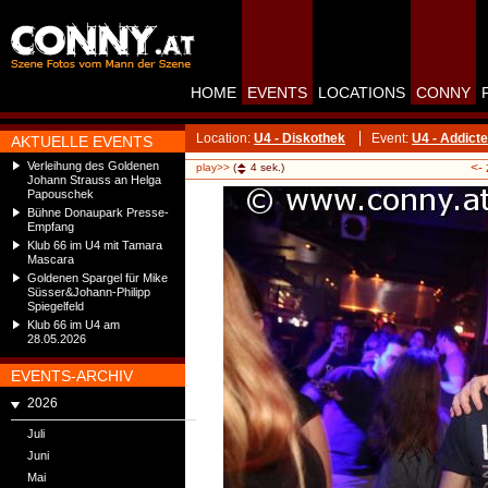
HOME
EVENTS
LOCATIONS
CONNY
Location:
U4 - Diskothek
Event:
U4 - Addict
AKTUELLE EVENTS
Verleihung des Goldenen
<-
play>>
(
4
sek.)
Johann Strauss an Helga
Papouschek
Bühne Donaupark Presse-
Empfang
Klub 66 im U4 mit Tamara
Mascara
Goldenen Spargel für Mike
Süsser&Johann-Philipp
Spiegelfeld
Klub 66 im U4 am
28.05.2026
EVENTS-ARCHIV
2026
Juli
Juni
Mai