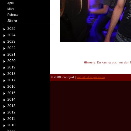
April
März
Februar
Jänner
2025
2024
2023
2022
2021
2020
Hinweis:
Du kannst auch mit den P
2019
reload
2018
© 2008: conny.at |
kontakt & impressum
2017
2016
2015
2014
2013
2012
2011
2010