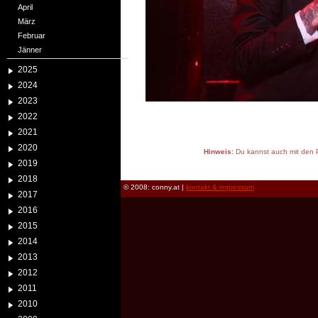
April
März
Februar
Jänner
2025
2024
2023
2022
2021
2020
Hinweis:
Du kannst auch mit den P
2019
reload
2018
© 2008: conny.at |
kontakt & impressum
2017
2016
2015
2014
2013
2012
2011
2010