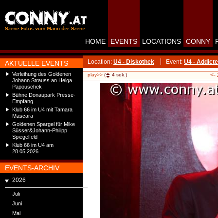
HOME
EVENTS
LOCATIONS
CONNY
Location:
U4 - Diskothek
Event:
U4 - Addict
AKTUELLE EVENTS
Verleihung des Goldenen
<-
play>>
(
4
sek.)
Johann Strauss an Helga
Papouschek
Bühne Donaupark Presse-
Empfang
Klub 66 im U4 mit Tamara
Mascara
Goldenen Spargel für Mike
Süsser&Johann-Philipp
Spiegelfeld
Klub 66 im U4 am
28.05.2026
EVENTS-ARCHIV
2026
Juli
Juni
Mai