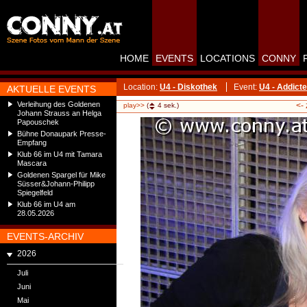
HOME
EVENTS
LOCATIONS
CONNY
Location:
U4 - Diskothek
Event:
U4 - Addict
AKTUELLE EVENTS
Verleihung des Goldenen
<-
play>>
(
4
sek.)
Johann Strauss an Helga
Papouschek
Bühne Donaupark Presse-
Empfang
Klub 66 im U4 mit Tamara
Mascara
Goldenen Spargel für Mike
Süsser&Johann-Philipp
Spiegelfeld
Klub 66 im U4 am
28.05.2026
EVENTS-ARCHIV
2026
Juli
Juni
Mai