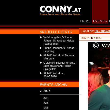
HOME
EVENTS
Location:
U4 - Disko
AKTUELLE EVENTS
Verleihung des Goldenen
play>>
(
4
sek.)
Johann Strauss an Helga
Papouschek
Bühne Donaupark Presse-
Empfang
Klub 66 im U4 mit Tamara
Mascara
Goldenen Spargel für Mike
Süsser&Johann-Philipp
Spiegelfeld
Klub 66 im U4 am
28.05.2026
EVENTS-ARCHIV
2026
Juli
Juni
Mai