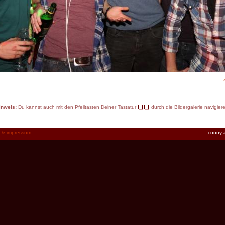
inweis:
Du kannst auch mit den Pfeiltasten Deiner Tastatur
durch die Bildergalerie navigier
t & impressum
conny.a