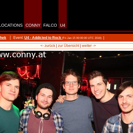
LOCATIONS
CONNY
FALCO
U4
thek
Event:
U4 - Addicted to Rock
|
(Fri Jan 15 00:00:00 UTC 2016)
<- zurück
|
zur Übersicht
|
weiter ->