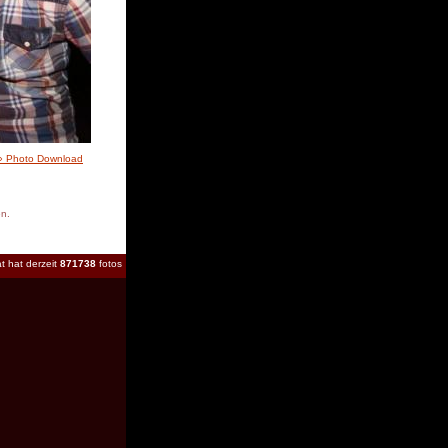
» Photo Download
en.
t hat derzeit
871738
fotos