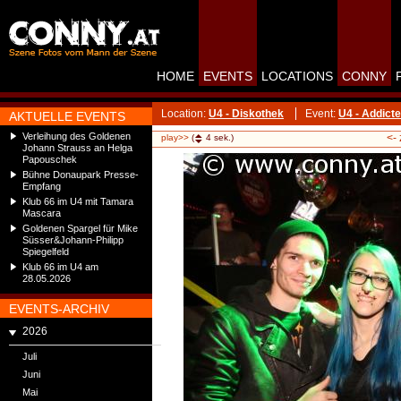
HOME
EVENTS
LOCATIONS
CONNY
Location:
U4 - Diskothek
Event:
U4 - Addict
AKTUELLE EVENTS
Verleihung des Goldenen
<-
play>>
(
4
sek.)
Johann Strauss an Helga
Papouschek
Bühne Donaupark Presse-
Empfang
Klub 66 im U4 mit Tamara
Mascara
Goldenen Spargel für Mike
Süsser&Johann-Philipp
Spiegelfeld
Klub 66 im U4 am
28.05.2026
EVENTS-ARCHIV
2026
Juli
Juni
Mai