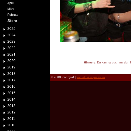
April
März
Februar
Jänner
2025
2024
2023
2022
2021
2020
Hinweis:
Du kannst auch mit den P
2019
reload
2018
© 2008: conny.at |
kontakt & impressum
2017
2016
2015
2014
2013
2012
2011
2010