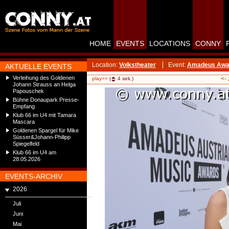
HOME
EVENTS
LOCATIONS
CONNY
Location:
Volkstheater
Event:
Amadeus Awar
AKTUELLE EVENTS
Verleihung des Goldenen
<-
play>>
(
4
sek.)
Johann Strauss an Helga
Papouschek
Bühne Donaupark Presse-
Empfang
Klub 66 im U4 mit Tamara
Mascara
Goldenen Spargel für Mike
Süsser&Johann-Philipp
Spiegelfeld
Klub 66 im U4 am
28.05.2026
EVENTS-ARCHIV
2026
Juli
Juni
Mai