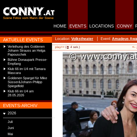
HOME
EVENTS
LOCATIONS
CONNY
Location:
Volkstheater
Event:
Amadeus Awar
AKTUELLE EVENTS
Verleihung des Goldenen
<-
play>>
(
4
sek.)
Johann Strauss an Helga
Papouschek
Bühne Donaupark Presse-
Empfang
Klub 66 im U4 mit Tamara
Mascara
Goldenen Spargel für Mike
Süsser&Johann-Philipp
Spiegelfeld
Klub 66 im U4 am
28.05.2026
EVENTS-ARCHIV
2026
Juli
Juni
Mai