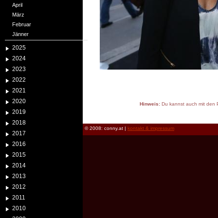
April
März
Februar
Jänner
2025
2024
2023
2022
2021
2020
Hinweis:
Du kannst auch mit den P
2019
reload
2018
© 2008: conny.at |
kontakt & impressum
2017
2016
2015
2014
2013
2012
2011
2010