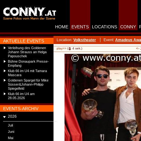
HOME
EVENTS
LOCATIONS
CONNY
Location:
Volkstheater
Event:
Amadeus Award
AKTUELLE EVENTS
Verleihung des Goldenen
<-
play>>
(
4
sek.)
Johann Strauss an Helga
Papouschek
Bühne Donaupark Presse-
Empfang
Klub 66 im U4 mit Tamara
Mascara
Goldenen Spargel für Mike
Süsser&Johann-Philipp
Spiegelfeld
Klub 66 im U4 am
28.05.2026
EVENTS-ARCHIV
2026
Juli
Juni
Mai