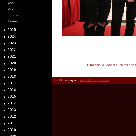
April
März
Februar
Jänner
2025
2024
2023
2022
2021
2020
Hinweis:
Du kannst auch mit den P
2019
reload
2018
© 2008: conny.at |
kontakt & impressum
2017
2016
2015
2014
2013
2012
2011
2010