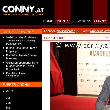
HOME
EVENTS
LOCATIONS
CONNY
Location:
Volkstheater
Event:
Amadeus Award
AKTUELLE EVENTS
Verleihung des Goldenen
<-
play>>
(
4
sek.)
Johann Strauss an Helga
Papouschek
Bühne Donaupark Presse-
Empfang
Klub 66 im U4 mit Tamara
Mascara
Goldenen Spargel für Mike
Süsser&Johann-Philipp
Spiegelfeld
Klub 66 im U4 am
28.05.2026
EVENTS-ARCHIV
2026
Juli
Juni
Mai