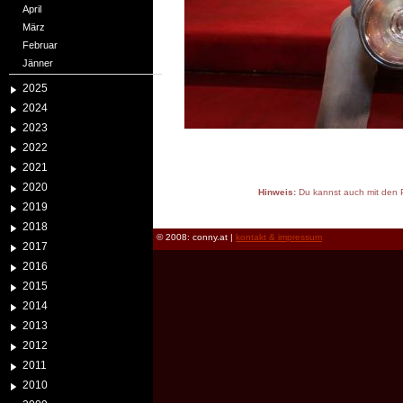
April
März
Februar
Jänner
2025
2024
2023
2022
2021
2020
Hinweis:
Du kannst auch mit den P
2019
reload
2018
© 2008: conny.at |
kontakt & impressum
2017
2016
2015
2014
2013
2012
2011
2010