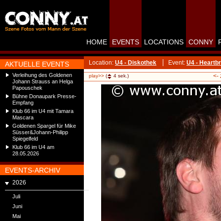
HOME
EVENTS
LOCATIONS
CONNY
Location:
U4 - Diskothek
Event:
U4 - Heartbr
AKTUELLE EVENTS
Verleihung des Goldenen
<-
play>>
(
4
sek.)
Johann Strauss an Helga
Papouschek
Bühne Donaupark Presse-
Empfang
Klub 66 im U4 mit Tamara
Mascara
Goldenen Spargel für Mike
Süsser&Johann-Philipp
Spiegelfeld
Klub 66 im U4 am
28.05.2026
EVENTS-ARCHIV
2026
Juli
Juni
Mai