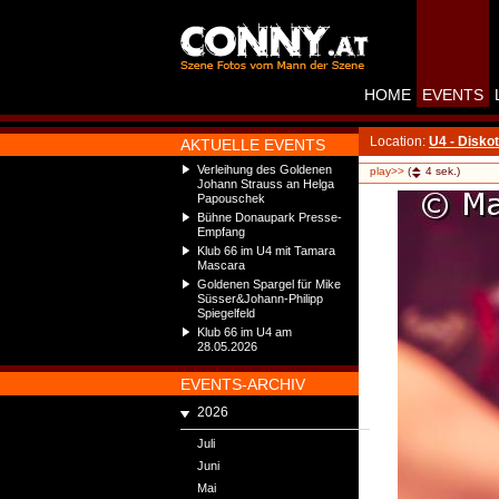
HOME
EVENTS
Location:
U4 - Disko
AKTUELLE EVENTS
Verleihung des Goldenen
play>>
(
4
sek.)
Johann Strauss an Helga
Papouschek
Bühne Donaupark Presse-
Empfang
Klub 66 im U4 mit Tamara
Mascara
Goldenen Spargel für Mike
Süsser&Johann-Philipp
Spiegelfeld
Klub 66 im U4 am
28.05.2026
EVENTS-ARCHIV
2026
Juli
Juni
Mai