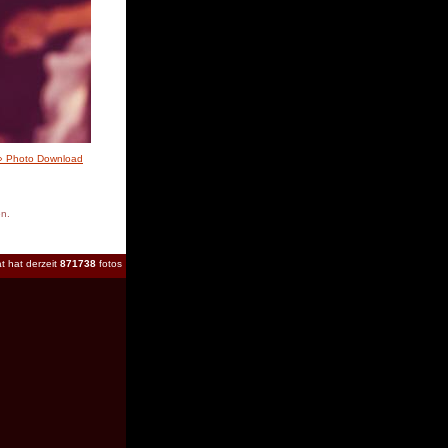
» Photo Download
en.
t hat derzeit
871738
fotos