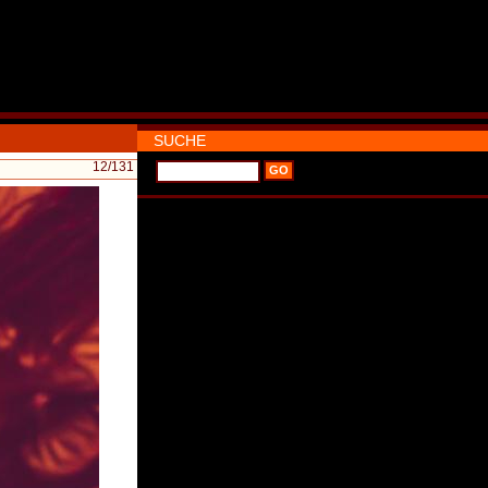
SUCHE
12
/131