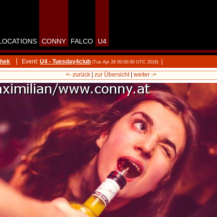
LOCATIONS
CONNY
FALCO
U4
thek
Event:
U4 - Tuesday4club
|
(Tue Apr 26 00:00:00 UTC 2016)
<- zurück
|
zur Übersicht
|
weiter ->