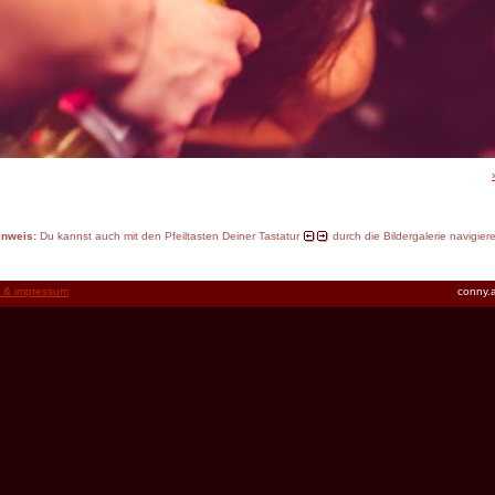
inweis:
Du kannst auch mit den Pfeiltasten Deiner Tastatur
durch die Bildergalerie navigier
t & impressum
conny.a