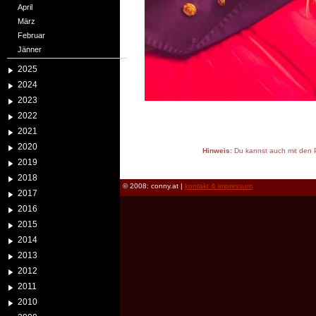
April
März
Februar
Jänner
2025
2024
2023
2022
2021
2020
Hinweis:
Du kannst auch mit den P
2019
reload
2018
© 2008: conny.at |
kontakt & impressum
2017
2016
2015
2014
2013
2012
2011
2010