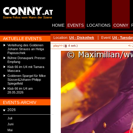
HOME
EVENTS
LOCATIONS
CONNY
Location:
U4 - Diskothek
Event:
U4 - Tuesda
AKTUELLE EVENTS
Verleihung des Goldenen
<-
play>>
(
4
sek.)
Johann Strauss an Helga
Papouschek
Bühne Donaupark Presse-
Empfang
Klub 66 im U4 mit Tamara
Mascara
Goldenen Spargel für Mike
Süsser&Johann-Philipp
Spiegelfeld
Klub 66 im U4 am
28.05.2026
EVENTS-ARCHIV
2026
Juli
Juni
Mai