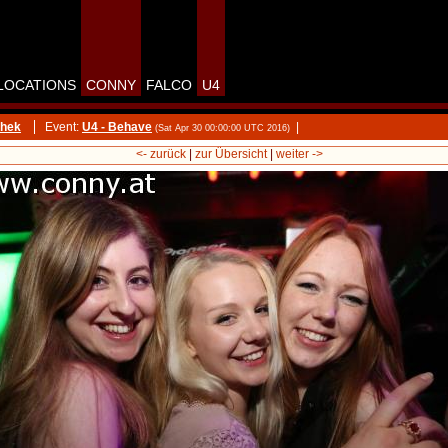
LOCATIONS
CONNY
FALCO
U4
thek
Event:
U4 - Behave
|
(Sat Apr 30 00:00:00 UTC 2016)
<- zurück
|
zur Übersicht
|
weiter ->