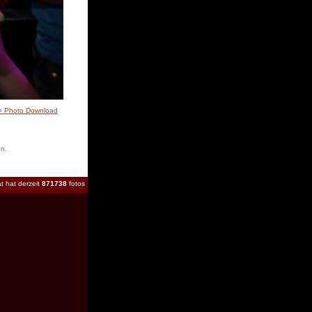
» Photo Download
en.
t hat derzeit
871738
fotos