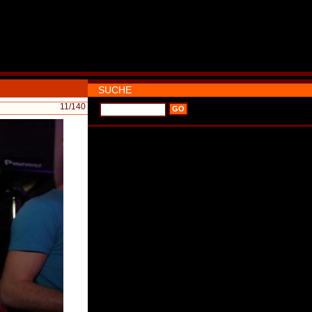
SUCHE
11
/140