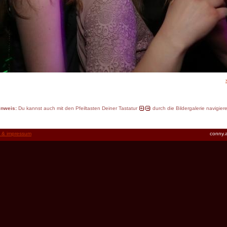
inweis:
Du kannst auch mit den Pfeiltasten Deiner Tastatur
durch die Bildergalerie navigier
t & impressum
conny.a