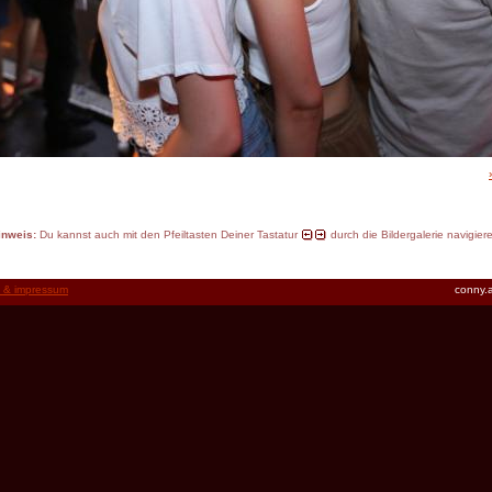
inweis:
Du kannst auch mit den Pfeiltasten Deiner Tastatur
durch die Bildergalerie navigier
t & impressum
conny.a