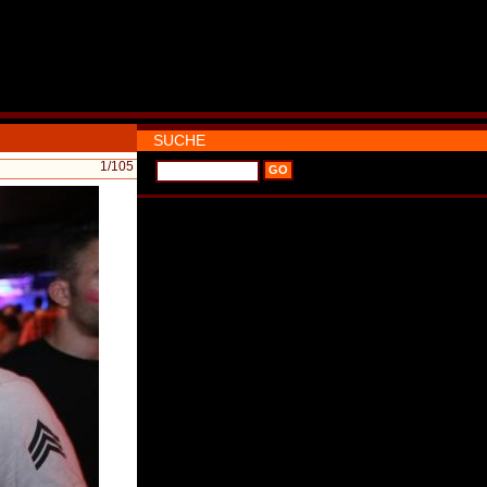
SUCHE
1
/105