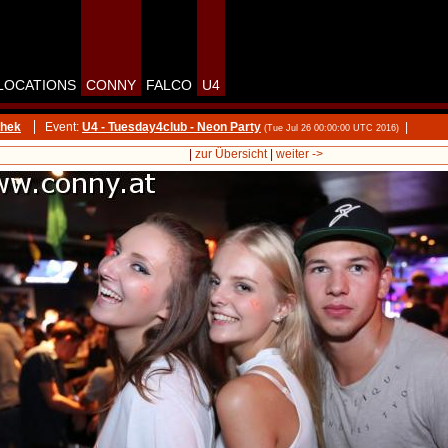
LOCATIONS
CONNY
FALCO
U4
thek
Event:
U4 - Tuesday4club - Neon Party
|
(Tue Jul 26 00:00:00 UTC 2016)
|
zur Übersicht
|
weiter ->