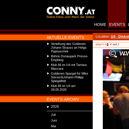
HOME
EVENTS
Location:
U4 - Disko
AKTUELLE EVENTS
Verleihung des Goldenen
play>>
(
4
sek.)
Johann Strauss an Helga
Papouschek
Bühne Donaupark Presse-
Empfang
Klub 66 im U4 mit Tamara
Mascara
Goldenen Spargel für Mike
Süsser&Johann-Philipp
Spiegelfeld
Klub 66 im U4 am
28.05.2026
EVENTS-ARCHIV
2026
Juli
Juni
Mai