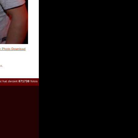
» Photo Download
en.
t hat derzeit
871738
fotos