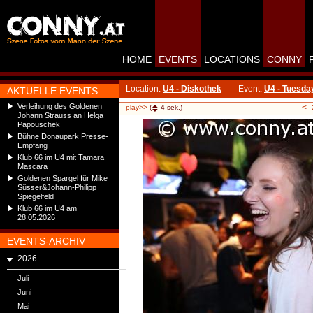
HOME
EVENTS
LOCATIONS
CONNY
Location:
U4 - Diskothek
Event:
U4 - Tuesda
AKTUELLE EVENTS
Verleihung des Goldenen
<-
play>>
(
4
sek.)
Johann Strauss an Helga
Papouschek
Bühne Donaupark Presse-
Empfang
Klub 66 im U4 mit Tamara
Mascara
Goldenen Spargel für Mike
Süsser&Johann-Philipp
Spiegelfeld
Klub 66 im U4 am
28.05.2026
EVENTS-ARCHIV
2026
Juli
Juni
Mai