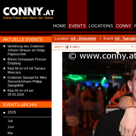
HOME
EVENTS
LOCATIONS
CONNY
Location:
U4 - Diskothek
Event:
U4 - Tuesda
AKTUELLE EVENTS
Verleihung des Goldenen
<-
play>>
(
4
sek.)
Johann Strauss an Helga
Papouschek
Bühne Donaupark Presse-
Empfang
Klub 66 im U4 mit Tamara
Mascara
Goldenen Spargel für Mike
Süsser&Johann-Philipp
Spiegelfeld
Klub 66 im U4 am
28.05.2026
EVENTS-ARCHIV
2026
Juli
Juni
Mai