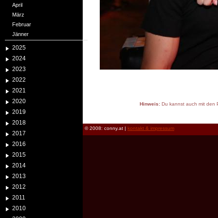
April
März
Februar
Jänner
2025
2024
2023
2022
2021
2020
Hinweis:
Du kannst auch mit den P
2019
reload
2018
© 2008: conny.at |
kontakt & impressum
2017
2016
2015
2014
2013
2012
2011
2010