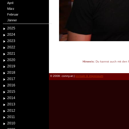
April
März
Februar
Jänner
2025
2024
2023
2022
2021
2020
Hinweis:
Du kannst auch mit den P
2019
reload
2018
© 2008: conny.at |
kontakt & impressum
2017
2016
2015
2014
2013
2012
2011
2010