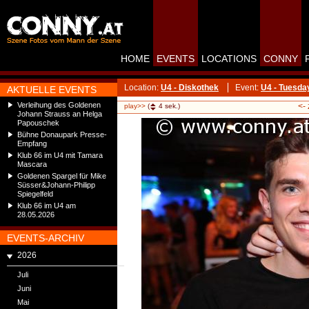
HOME
EVENTS
LOCATIONS
CONNY
Location:
U4 - Diskothek
Event:
U4 - Tuesda
AKTUELLE EVENTS
Verleihung des Goldenen
<-
play>>
(
4
sek.)
Johann Strauss an Helga
Papouschek
Bühne Donaupark Presse-
Empfang
Klub 66 im U4 mit Tamara
Mascara
Goldenen Spargel für Mike
Süsser&Johann-Philipp
Spiegelfeld
Klub 66 im U4 am
28.05.2026
EVENTS-ARCHIV
2026
Juli
Juni
Mai