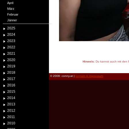
April
März
Februar
Jänner
2025
2024
2023
2022
2021
2020
Hinweis:
Du kannst auch mit den P
2019
reload
2018
© 2008: conny.at |
kontakt & impressum
2017
2016
2015
2014
2013
2012
2011
2010