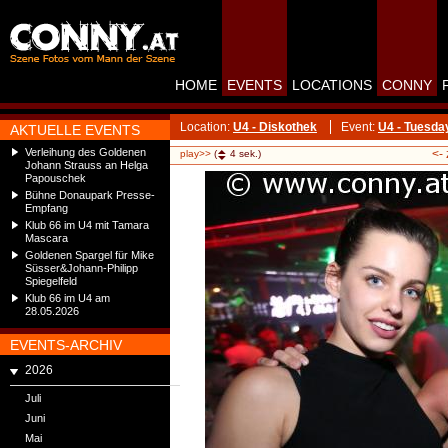
HOME
EVENTS
LOCATIONS
CONNY
Location:
U4 - Diskothek
Event:
U4 - Tuesda
AKTUELLE EVENTS
Verleihung des Goldenen
<-
play>>
(
4
sek.)
Johann Strauss an Helga
Papouschek
Bühne Donaupark Presse-
Empfang
Klub 66 im U4 mit Tamara
Mascara
Goldenen Spargel für Mike
Süsser&Johann-Philipp
Spiegelfeld
Klub 66 im U4 am
28.05.2026
EVENTS-ARCHIV
2026
Juli
Juni
Mai