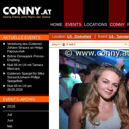
HOME
EVENTS
LOCATIONS
CONNY
Location:
U4 - Diskothek
Event:
U4 - Tuesda
AKTUELLE EVENTS
Verleihung des Goldenen
<-
play>>
(
4
sek.)
Johann Strauss an Helga
Papouschek
Bühne Donaupark Presse-
Empfang
Klub 66 im U4 mit Tamara
Mascara
Goldenen Spargel für Mike
Süsser&Johann-Philipp
Spiegelfeld
Klub 66 im U4 am
28.05.2026
EVENTS-ARCHIV
2026
Juli
Juni
Mai