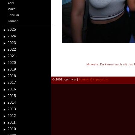
April
März
Februar
Jänner
2025
2024
2023
2022
2021
2020
Hinweis:
Du kannst auch mit den P
2019
reload
2018
© 2008: conny.at |
kontakt & impressum
2017
2016
2015
2014
2013
2012
2011
2010