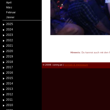
April
März
Februar
Jänner
2025
2024
2023
2022
2021
2020
Hinweis:
Du kannst auch mit den P
2019
reload
2018
© 2008: conny.at |
kontakt & impressum
2017
2016
2015
2014
2013
2012
2011
2010