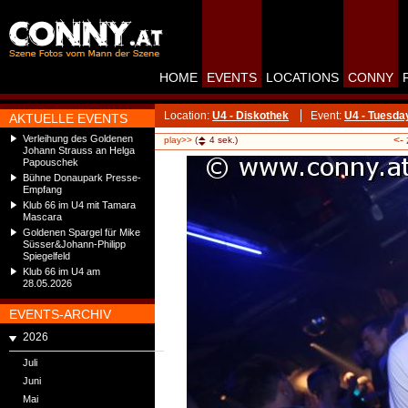
HOME
EVENTS
LOCATIONS
CONNY
Location:
U4 - Diskothek
Event:
U4 - Tuesda
AKTUELLE EVENTS
Verleihung des Goldenen
<-
play>>
(
4
sek.)
Johann Strauss an Helga
Papouschek
Bühne Donaupark Presse-
Empfang
Klub 66 im U4 mit Tamara
Mascara
Goldenen Spargel für Mike
Süsser&Johann-Philipp
Spiegelfeld
Klub 66 im U4 am
28.05.2026
EVENTS-ARCHIV
2026
Juli
Juni
Mai