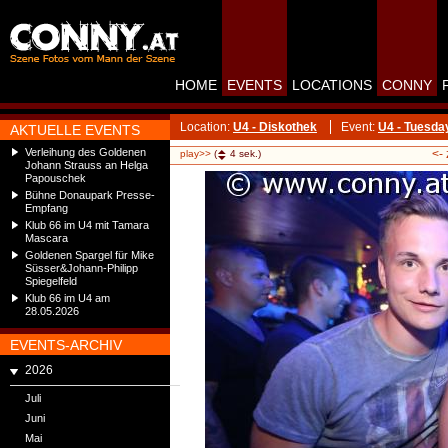
HOME
EVENTS
LOCATIONS
CONNY
Location:
U4 - Diskothek
Event:
U4 - Tuesda
AKTUELLE EVENTS
Verleihung des Goldenen
<-
play>>
(
4
sek.)
Johann Strauss an Helga
Papouschek
Bühne Donaupark Presse-
Empfang
Klub 66 im U4 mit Tamara
Mascara
Goldenen Spargel für Mike
Süsser&Johann-Philipp
Spiegelfeld
Klub 66 im U4 am
28.05.2026
EVENTS-ARCHIV
2026
Juli
Juni
Mai