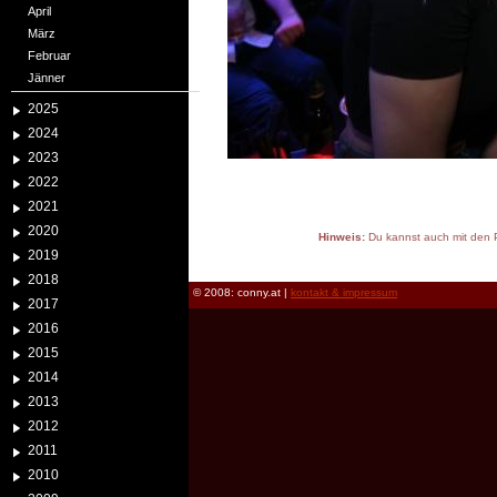
April
März
Februar
Jänner
2025
2024
2023
2022
2021
2020
Hinweis:
Du kannst auch mit den P
2019
reload
2018
© 2008: conny.at |
kontakt & impressum
2017
2016
2015
2014
2013
2012
2011
2010