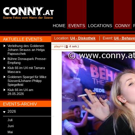
HOME
EVENTS
LOCATIONS
CONNY
Location:
U4 - Diskothek
Event:
U4 - Behave
AKTUELLE EVENTS
Verleihung des Goldenen
play>>
(
4
sek.)
Johann Strauss an Helga
Papouschek
Bühne Donaupark Presse-
Empfang
Klub 66 im U4 mit Tamara
Mascara
Goldenen Spargel für Mike
Süsser&Johann-Philipp
Spiegelfeld
Klub 66 im U4 am
28.05.2026
EVENTS-ARCHIV
2026
Juli
Juni
Mai