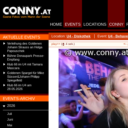
HOME
EVENTS
LOCATIONS
CONNY
Location:
U4 - Diskothek
Event:
U4 - Behave
AKTUELLE EVENTS
Verleihung des Goldenen
<-
play>>
(
4
sek.)
Johann Strauss an Helga
Papouschek
Bühne Donaupark Presse-
Empfang
Klub 66 im U4 mit Tamara
Mascara
Goldenen Spargel für Mike
Süsser&Johann-Philipp
Spiegelfeld
Klub 66 im U4 am
28.05.2026
EVENTS-ARCHIV
2026
Juli
Juni
Mai