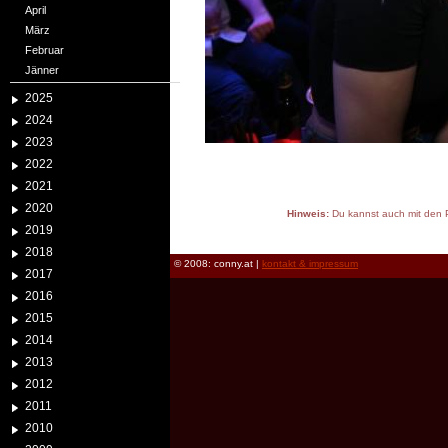
April
März
Februar
Jänner
2025
2024
2023
2022
2021
2020
Hinweis:
Du kannst auch mit den P
2019
reload
2018
© 2008: conny.at |
kontakt & impressum
2017
2016
2015
2014
2013
2012
2011
2010