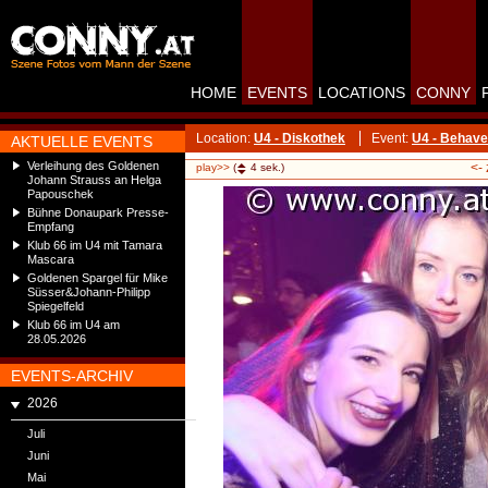
HOME
EVENTS
LOCATIONS
CONNY
Location:
U4 - Diskothek
Event:
U4 - Behave
AKTUELLE EVENTS
Verleihung des Goldenen
<-
play>>
(
4
sek.)
Johann Strauss an Helga
Papouschek
Bühne Donaupark Presse-
Empfang
Klub 66 im U4 mit Tamara
Mascara
Goldenen Spargel für Mike
Süsser&Johann-Philipp
Spiegelfeld
Klub 66 im U4 am
28.05.2026
EVENTS-ARCHIV
2026
Juli
Juni
Mai